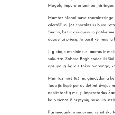
Mogolų imperatoriumi po įnirtingos 
Mumtaz Mahal buvo charakteringa ir 
eilėraščius. Jos charakteris buvo r
žmona, bet ir geriausia jo patikėtin
daugeliui priešų. Jo pasitikėjimas ja 
Ji globojo menininkus, poetus ir moks
sukurtas Zahara Bagh sodas iki šiol 
apsupo ją Agroje tokia prabanga, kok
Mumtaz mirė 1631 m. gimdydama keturi
Tada jis liepė per dvidešimt dvejus 
neblėstančią meilę. Imperatorius Šac
kaip vienas iš septynių pasaulio steb
Pasimėgaukite senoviniu rytietišku