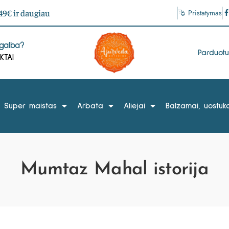
9€ ir daugiau
Pristatymas
agalba?
Parduot
KTAI
Super maistas
Arbata
Aliejai
Balzamai, uostuka
Mumtaz Mahal istorija