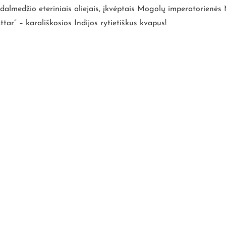
andalmedžio eteriniais aliejais, įkvėptais Mogolų imperatorienės
ttar” – karališkosios Indijos rytietiškus kvapus!