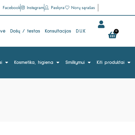
Facebook
Instagram
Paskyra
Norų sąrašas
uvė
Došų / testas
Konsultacijos
D.U.K
0
i
Kosmetika, higiena
Smilkymui
Kiti produktai