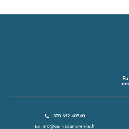
Pa
nau
+370 652 40240
info@ajurvedamoterims.lt