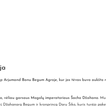
ija
ip Arjumand Banu Begum Agroje, kur jos tėvas buvo aukšto ra
o, vėliau garsaus Mogolų imperatoriaus Šacho Džahano
. Mu
erį Džahanarą Begum ir kronprincą Daru Šiko, kuris turėjo pakei