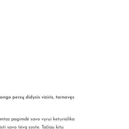
ngo persų didysis viziris, tarnavęs
mtaz pagimdė savo vyrui keturiolika
sti savo tėvą soste. Tačiau kitu