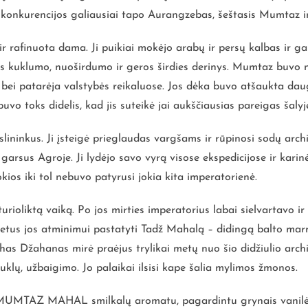
konkurencijos galiausiai tapo Aurangzebas, šeštasis Mumtaz i
rafinuota dama. Ji puikiai mokėjo arabų ir persų kalbas ir gal
etas kuklumo, nuoširdumo ir geros širdies derinys. Mumtaz buvo
ė bei patarėja valstybės reikaluose. Jos dėka buvo atšaukta dau
buvo toks didelis, kad jis suteikė jai aukščiausias pareigas šalyj
lininkus. Ji įsteigė prieglaudas vargšams ir rūpinosi sodų archi
garsus Agroje. Ji lydėjo savo vyrą visose ekspedicijose ir kari
ios iki tol nebuvo patyrusi jokia kita imperatorienė.
oliktą vaiką. Po jos mirties imperatorius labai sielvartavo ir 
metus jos atminimui pastatyti Tadž Mahalą – didingą balto marm
has Džahanas mirė praėjus trylikai metų nuo šio didžiulio arch
uklų, užbaigimo. Jo palaikai ilsisi kape šalia mylimos žmonos.
MUMTAZ MAHAL smilkalų aromatu
, pagardintu grynais vanilė