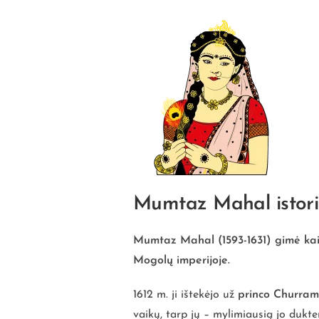
Mumtaz Mahal
istor
Mumtaz Mahal
(1593-1631) gimė ka
Mogolų imperijoje.
1612 m. ji ištekėjo už
princo Churram
vaikų, tarp jų – mylimiausią jo dukt