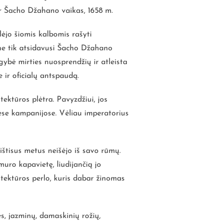
r Šacho Džahano vaikas, 1658 m.
ėjo šiomis kalbomis rašyti
 ne tik atsidavusi Šacho Džahano
gybė mirties nuosprendžių ir atleista
e ir oficialų antspaudą.
tektūros plėtra. Pavyzdžiui, jos
nėse kampanijose. Vėliau imperatorius
ištisus metus neišėjo iš savo rūmų.
uro kapavietę, liudijančią jo
itektūros perlo, kuris dabar žinomas
s, jazminų, damaskinių rožių,