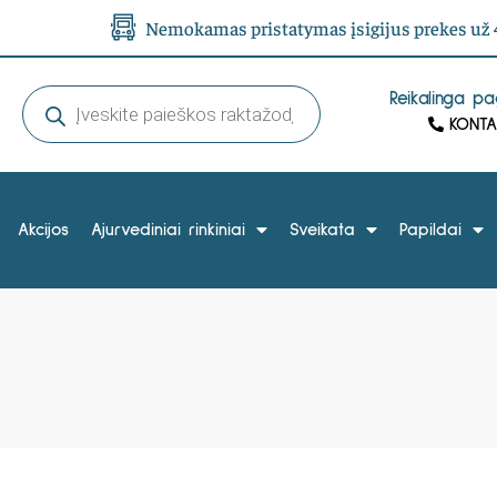
Nemokamas pristatymas įsigijus prekes už 4
Reikalinga p
KONTA
Akcijos
Ajurvediniai rinkiniai
Sveikata
Papildai