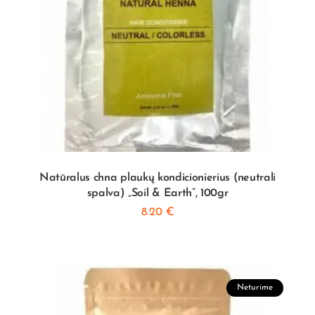
Natūralus chna plaukų kondicionierius (neutrali
spalva) „Soil & Earth”, 100gr
8.20
€
Neturime