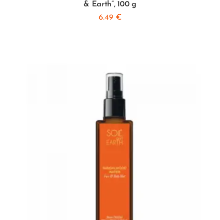
& Earth”, 100 g
6.49
€