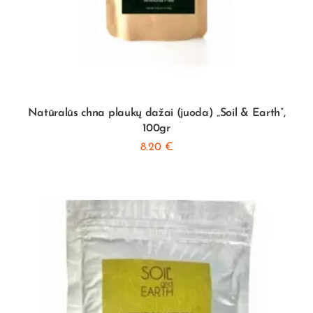
Natūralūs chna plaukų dažai (juoda) „Soil & Earth”,
100gr
8.20
€