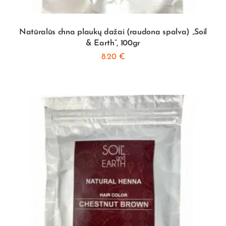
Natūralūs chna plaukų dažai (raudona spalva) „Soil
& Earth”, 100gr
8.20
€