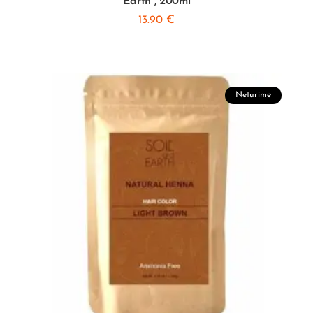
Earth”, 200ml
13.90
€
Neturime