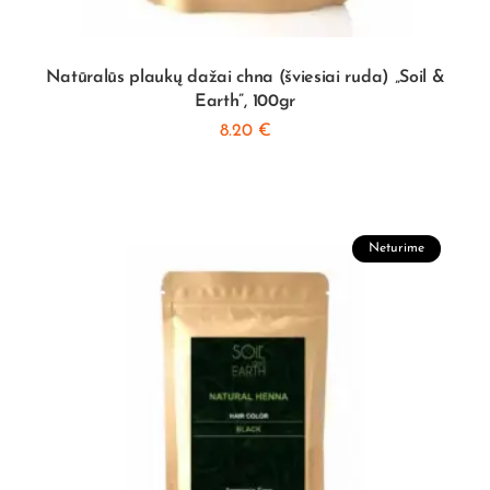
Natūralūs plaukų dažai chna (šviesiai ruda) „Soil &
Earth”, 100gr
8.20
€
Neturime