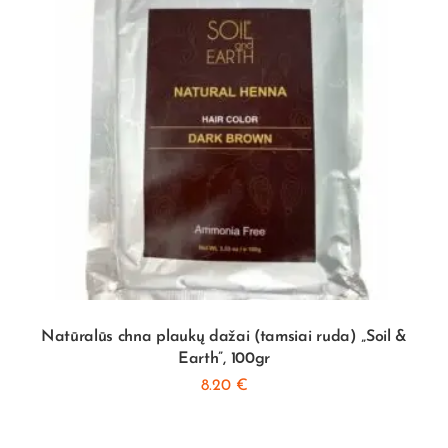
Natūralūs chna plaukų dažai (tamsiai ruda) „Soil &
Earth”, 100gr
8.20
€