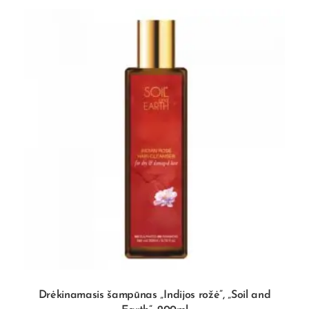
Drėkinamasis šampūnas „Indijos rožė”, „Soil and