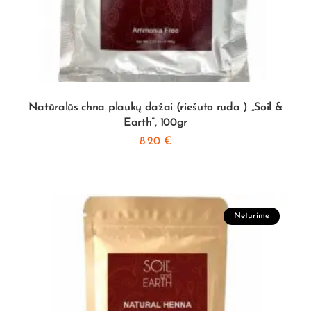
Natūralūs chna plaukų dažai (riešuto ruda ) „Soil &
Earth”, 100gr
8.20
€
Neturime