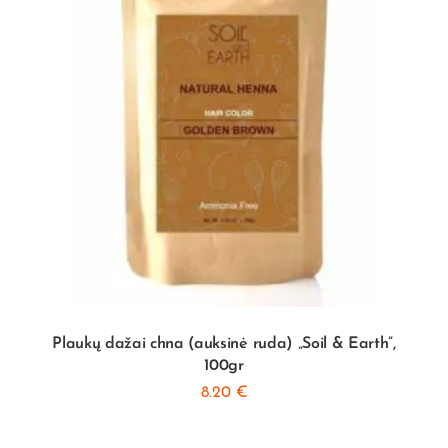
Plaukų dažai chna (auksinė ruda) „Soil & Earth”,
100gr
8.20
€