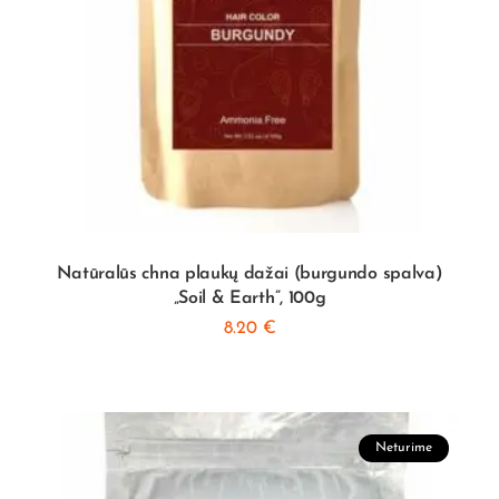
Natūralūs chna plaukų dažai (burgundo spalva)
„Soil & Earth”, 100g
8.20
€
Neturime