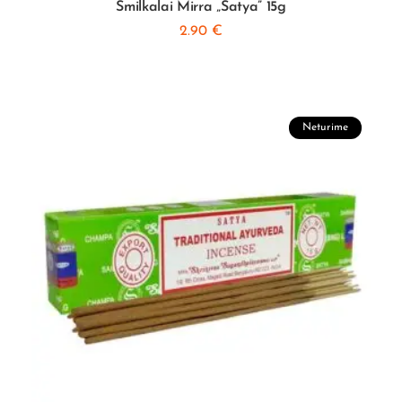
Smilkalai Mirra „Satya” 15g
2.90
€
Neturime