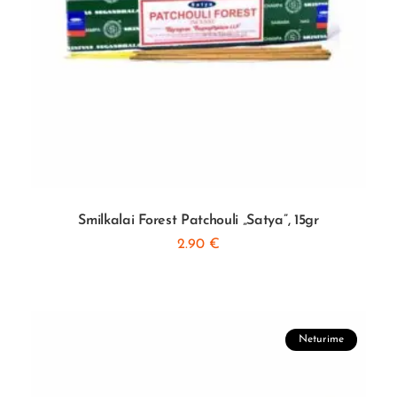
Smilkalai Forest Patchouli „Satya”, 15gr
2.90
€
Neturime