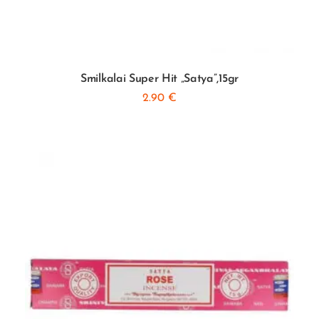
Smilkalai Super Hit „Satya”,15gr
2.90
€