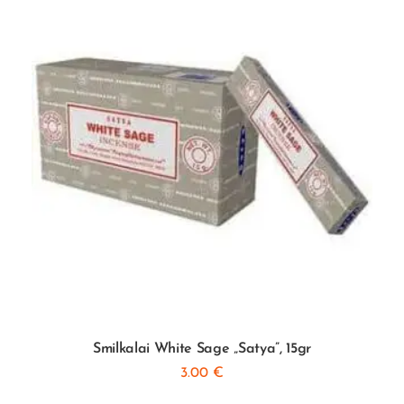
Smilkalai White Sage „Satya”, 15gr
3.00
€