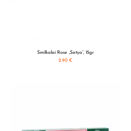
Smilkalai Rose „Satya”, 15gr
2.90
€