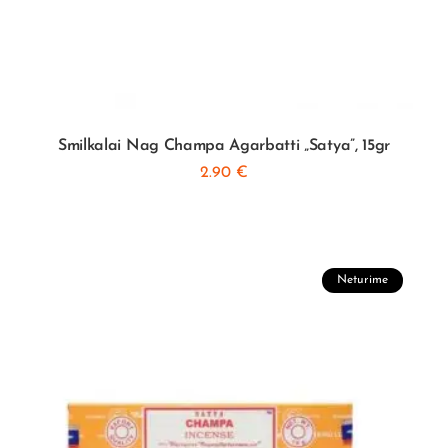
Smilkalai Nag Champa Agarbatti „Satya”, 15gr
2.90
€
Neturime