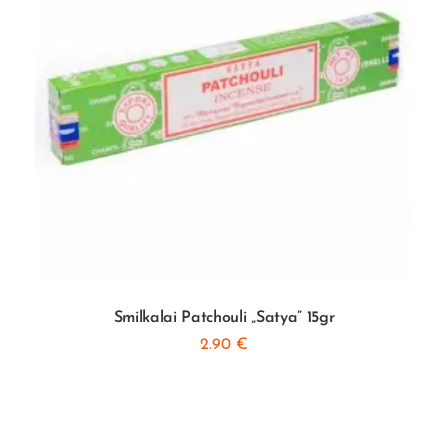
Smilkalai Patchouli „Satya” 15gr
2.90
€