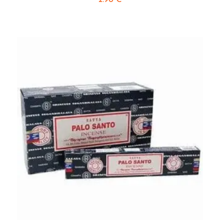
2.90
€