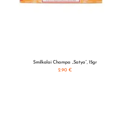
Smilkalai Champa „Satya”, 15gr
2.90
€