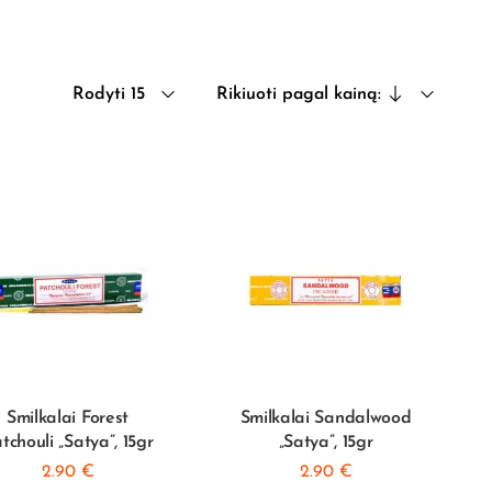
Rodyti 15
Rikiuoti pagal kainą:
Smilkalai Forest
Smilkalai Sandalwood
tchouli „Satya”, 15gr
„Satya”, 15gr
2.90
€
2.90
€