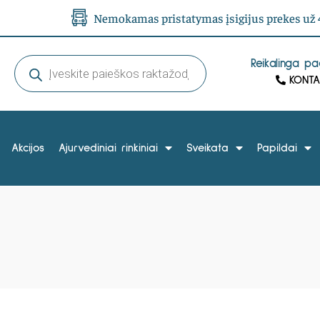
Nemokamas pristatymas įsigijus prekes už 4
Reikalinga p
KONTA
Akcijos
Ajurvediniai rinkiniai
Sveikata
Papildai