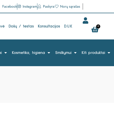
Facebook
Instagram
Paskyra
Norų sąrašas
uvė
Došų / testas
Konsultacijos
D.U.K
0
i
Kosmetika, higiena
Smilkymui
Kiti produktai