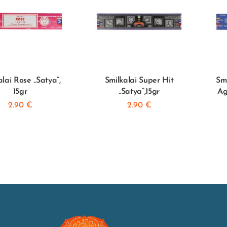
alai Rose „Satya”,
Smilkalai Super Hit
Sm
15gr
„Satya”,15gr
Ag
2.90
€
2.90
€