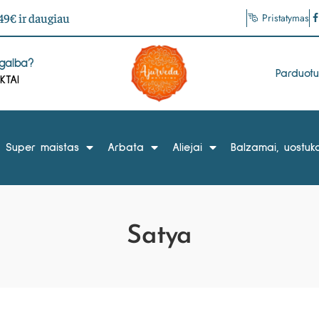
9€ ir daugiau
Pristatymas
agalba?
Parduot
KTAI
Super maistas
Arbata
Aliejai
Balzamai, uostuka
Satya