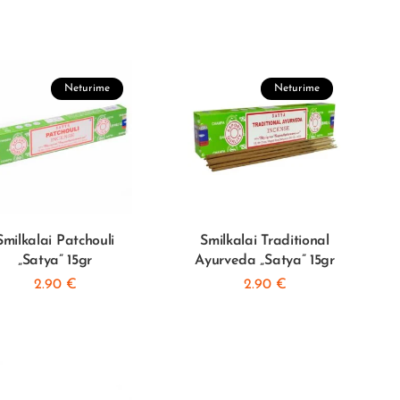
Neturime
Neturime
Smilkalai Patchouli
Smilkalai Traditional
„Satya” 15gr
Ayurveda „Satya” 15gr
2.90
€
2.90
€