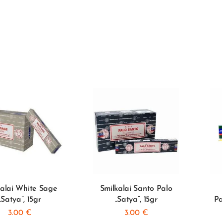
kalai White Sage
Smilkalai Santo Palo
„Satya”, 15gr
„Satya”, 15gr
Pa
3.00
€
3.00
€