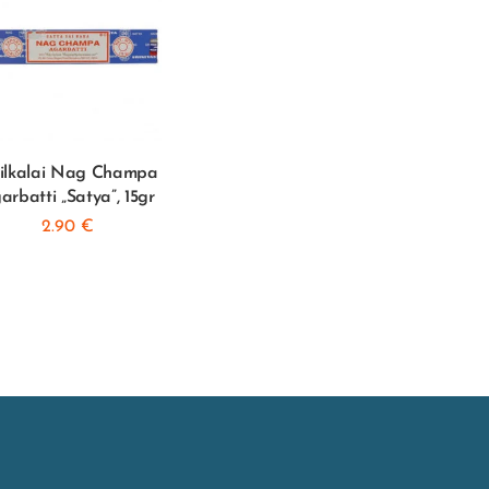
ilkalai Nag Champa
arbatti „Satya”, 15gr
2.90
€