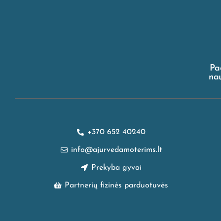
Pa
nau
+370 652 40240
info@ajurvedamoterims.lt
Prekyba gyvai
Partnerių fizinės parduotuvės