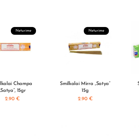
Neturime
Neturime
lkalai Champa
Smilkalai Mirra „Satya”
„Satya”, 15gr
15g
2.90
€
2.90
€