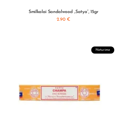
Smilkalai Sandalwood „Satya”, 15gr
2.90
€
Neturime