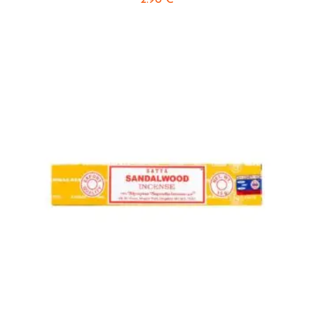
2.90
€