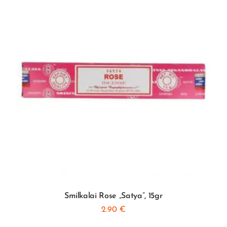
Smilkalai Rose „Satya”, 15gr
2.90
€