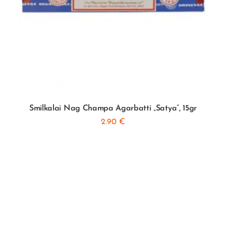
Smilkalai Nag Champa Agarbatti „Satya”, 15gr
2.90
€