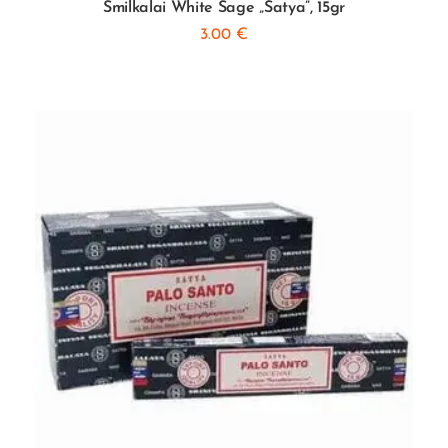
Smilkalai White Sage „Satya”, 15gr
3.00
€