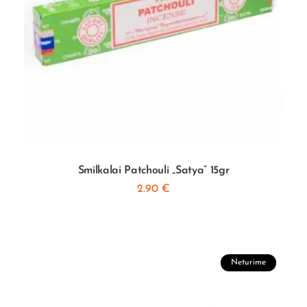
Smilkalai Patchouli „Satya” 15gr
2.90
€
Neturime