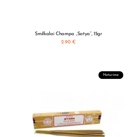
Smilkalai Champa „Satya”, 15gr
2.90
€
Neturime