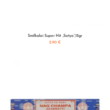
Smilkalai Super Hit „Satya”,15gr
2.90
€