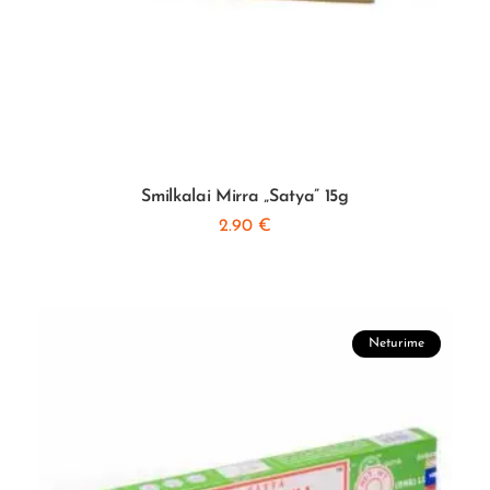
Smilkalai Mirra „Satya” 15g
2.90
€
Neturime