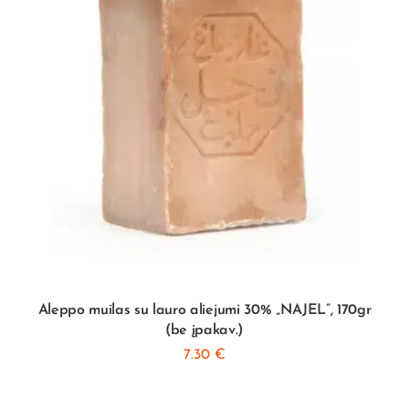
Aleppo muilas su lauro aliejumi 30% „NAJEL”, 170gr
(be įpakav.)
7.30
€