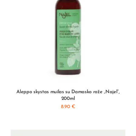
Aleppo skystas muilas su Damasko rože „Najel”,
200ml
8.90
€