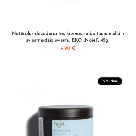
Natūralus dezodorantas kremas su baltuoju moliu ir
sviestmedžio sviestu, EKO „Najel”, 45gr
9.90
€
Neturime