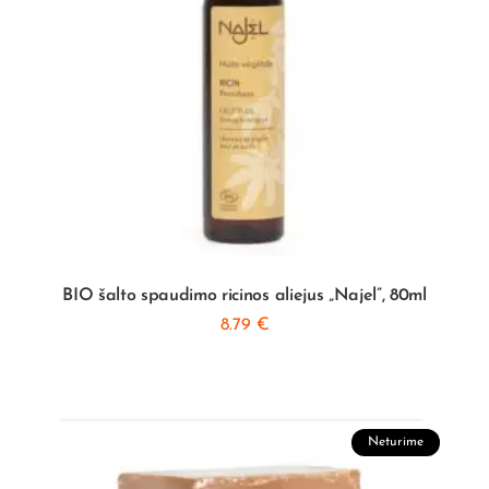
BIO šalto spaudimo ricinos aliejus „Najel”, 80ml
8.79
€
Neturime