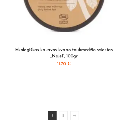
Ekologiškas kakavos kvapo taukmedžio sviestas
„Najel”, 100gr
11.70
€
1
2