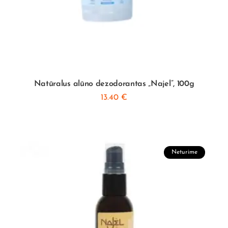
Natūralus alūno dezodorantas „Najel”, 100g
13.40
€
Neturime