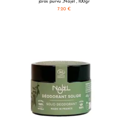
jūros purvu „Najel”, 100gr
7.20
€