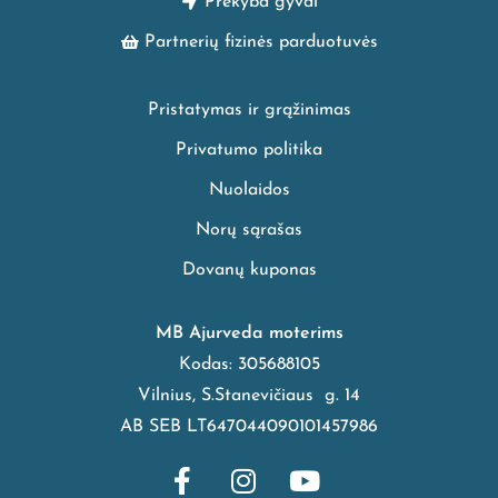
Prekyba gyvai
Partnerių fizinės parduotuvės
Pristatymas ir grąžinimas
Privatumo politika
Nuolaidos
Norų sąrašas
Dovanų kuponas
MB Ajurveda moterims
Kodas: 305688105
Vilnius, S.Stanevičiaus g. 14
AB SEB LT647044090101457986