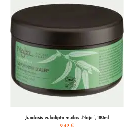
Juodasis eukalipto muilas „Najel”, 180ml
9.49
€