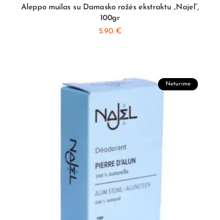
Aleppo muilas su Damasko rožės ekstraktu „Najel”,
100gr
5.90
€
Neturime