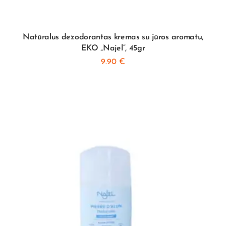
Natūralus dezodorantas kremas su jūros aromatu,
EKO „Najel”, 45gr
9.90
€