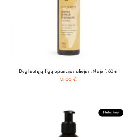
Dygliuotųjų figų opuncijos aliejus „Najel”, 80ml
21.00
€
Neturime