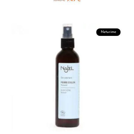
9.49
€
10.90
€
Neturime