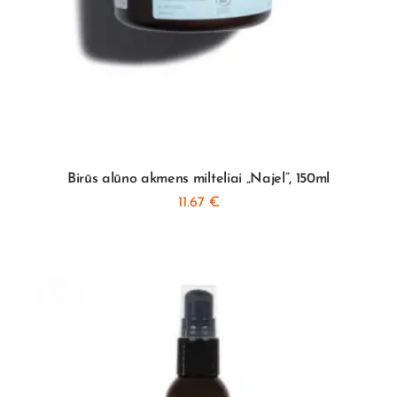
Birūs alūno akmens milteliai „Najel”, 150ml
11.67
€