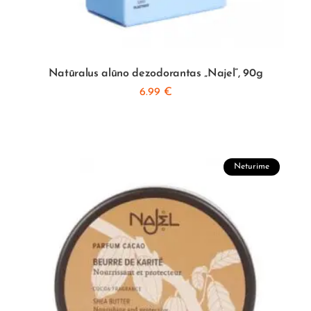
Natūralus alūno dezodorantas „Najel”, 90g
6.99
€
Neturime