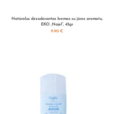
Natūralus dezodorantas kremas su jūros aromatu,
EKO „Najel”, 45gr
9.90
€