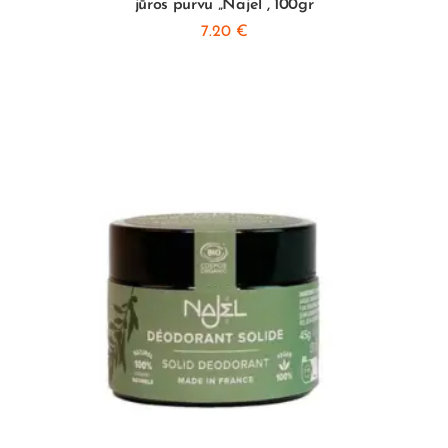
jūros purvu „Najel”, 100gr
7.20
€