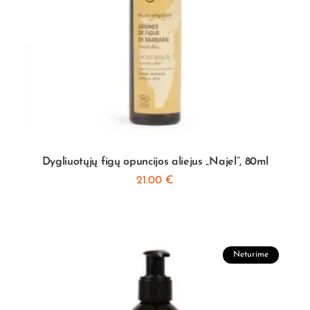
Dygliuotųjų figų opuncijos aliejus „Najel”, 80ml
21.00
€
Neturime