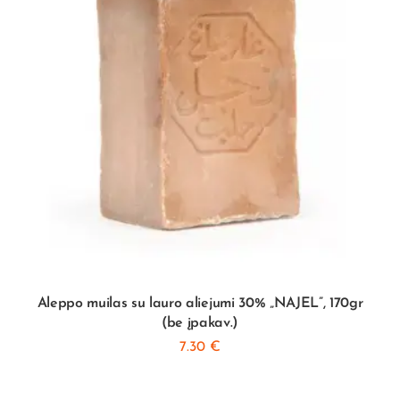
Aleppo muilas su lauro aliejumi 30% „NAJEL”, 170gr
(be įpakav.)
7.30
€