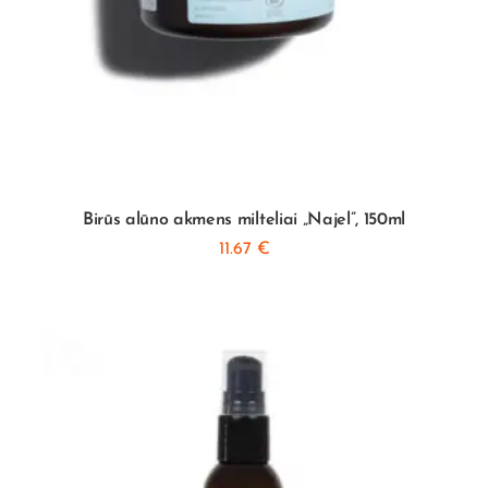
Birūs alūno akmens milteliai „Najel”, 150ml
11.67
€