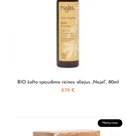
BIO šalto spaudimo ricinos aliejus „Najel”, 80ml
8.79
€
Neturime