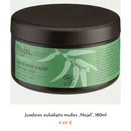
Juodasis eukalipto muilas „Najel”, 180ml
9.49
€