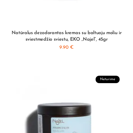
Natūralus dezodorantas kremas su baltuoju moliu ir
sviestmedžio sviestu, EKO „Najel”, 45gr
9.90
€
Neturime