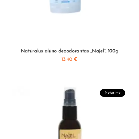
Natūralus alūno dezodorantas „Najel”, 100g
13.40
€
Neturime