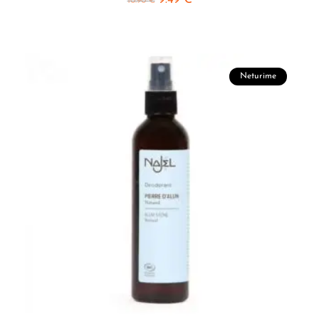
9.49
€
10.90
€
Neturime