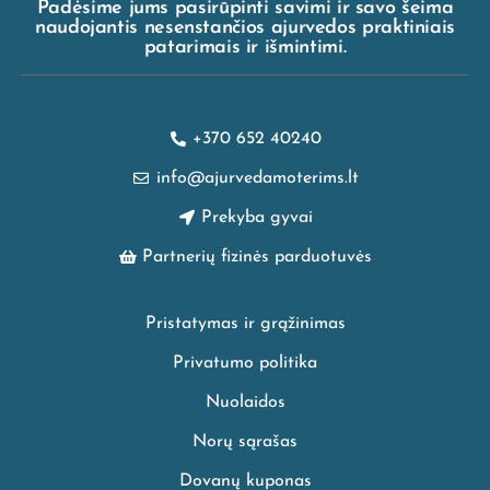
Padėsime jums pasirūpinti savimi ir savo šeima
naudojantis nesenstančios ajurvedos praktiniais
patarimais ir išmintimi.
+370 652 40240
info@ajurvedamoterims.lt
Prekyba gyvai
Partnerių fizinės parduotuvės
Pristatymas ir grąžinimas
Privatumo politika
Nuolaidos
Norų sąrašas
Dovanų kuponas