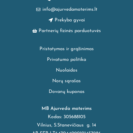
info@ajurvedamoterims.lt
Prekyba gyvai
Partnerių fizinės parduotuvės
Pristatymas ir grąžinimas
Privatumo politika
Nuolaidos
Norų sąrašas
Dovanų kuponas
MB Ajurveda moterims
Kodas: 305688105
Vilnius, S.Stanevičiaus g. 14