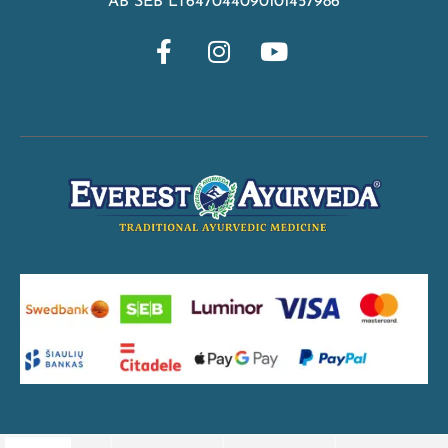
AB SEB LT647044090101457986