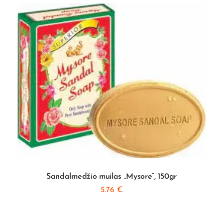
Sandalmedžio muilas „Mysore”, 150gr
5.76
€