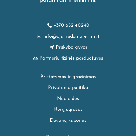
patarimais ir išmintimi.
+370 652 40240
info@ajurvedamoterims.lt
Prekyba gyvai
Partnerių fizinės parduotuvės
Pristatymas ir grąžinimas
Privatumo politika
Nuolaidos
Norų sąrašas
Dovanų kuponas