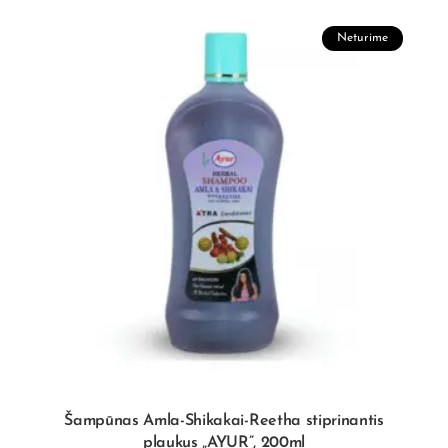
Neturime
Šampūnas Amla-Shikakai-Reetha stiprinantis
plaukus „AYUR”, 200ml