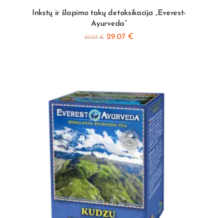
Inkstų ir šlapimo takų detoksikacija „Everest-
Ayurveda”
29.07
€
30.07
€