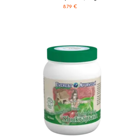
8.79
€