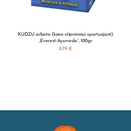
KUDZU arbata (kūno stiprinimui sportuojant)
„Everest-Ayurveda”, 100gr
8.79
€