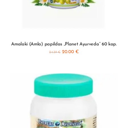
Amalaki (Amla) papildas „Planet Ayurveda” 60 kap.
20.00
€
24.39
€