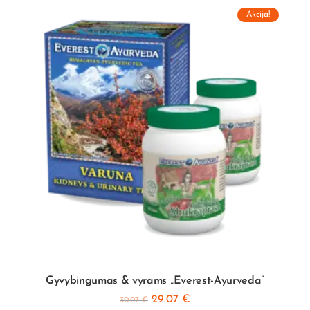
Akcija!
Gyvybingumas & vyrams „Everest-Ayurveda”
29.07
€
30.07
€