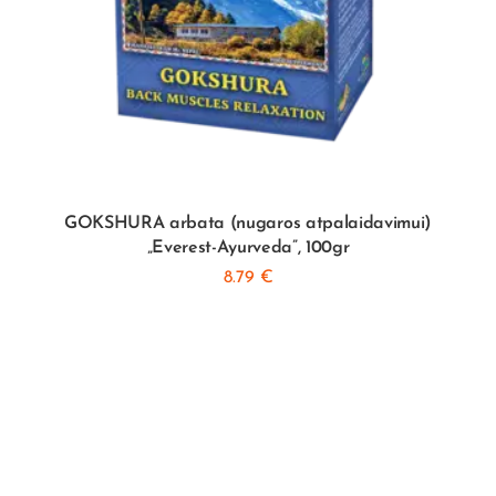
GOKSHURA arbata (nugaros atpalaidavimui)
„Everest-Ayurveda”, 100gr
8.79
€