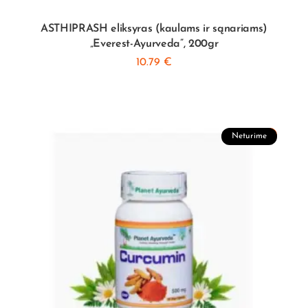
ASTHIPRASH eliksyras (kaulams ir sąnariams)
„Everest-Ayurveda”, 200gr
10.79
€
Akcija!
Neturime