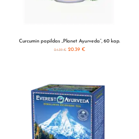
Curcumin papildas „Planet Ayurveda”, 60 kap.
20.39
€
24.39
€