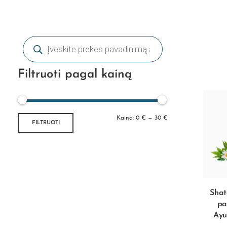
Filtruoti pagal kainą
Kaina:
0 €
—
30 €
FILTRUOTI
Shat
pa
Ayu