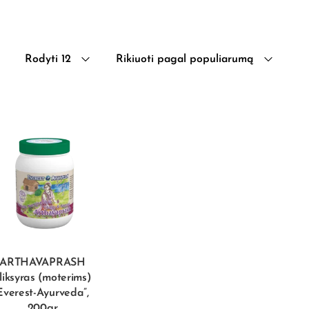
Rodyti 12
Rikiuoti pagal populiarumą
ARTHAVAPRASH
liksyras (moterims)
Everest-Ayurveda”,
200gr