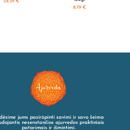
24.39
€
8.79
€
dėsime jums pasirūpinti savimi ir savo šeima
dojantis nesenstančios ajurvedos praktiniais
patarimais ir išmintimi.