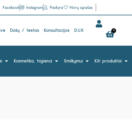
Facebook
Instagram
Paskyra
Norų sąrašas
uvė
Došų / testas
Konsultacijos
D.U.K
0
i
Kosmetika, higiena
Smilkymui
Kiti produktai