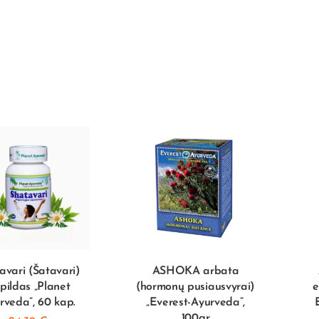
avari (Šatavari)
ASHOKA arbata
pildas „Planet
(hormonų pusiausvyrai)
e
rveda”, 60 kap.
„Everest-Ayurveda”,
100gr