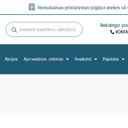
Nemokamas pristatymas įsigijus prekes už 4
Reikalinga p
KONTA
Akcijos
Ajurvediniai rinkiniai
Sveikata
Papildai