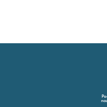
Pa
nau