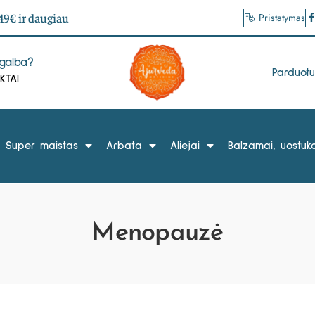
9€ ir daugiau
Pristatymas
agalba?
Parduot
KTAI
Super maistas
Arbata
Aliejai
Balzamai, uostuka
Menopauzė