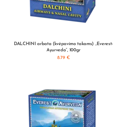
DALCHINI arbata (kvėpavimo takams) „Everest-
Ayurveda”, 100gr
8.79
€