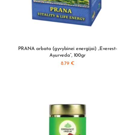
PRANA arbata (gyvybinei energijai) „Everest-
Ayurveda”, 100gr
8.79
€