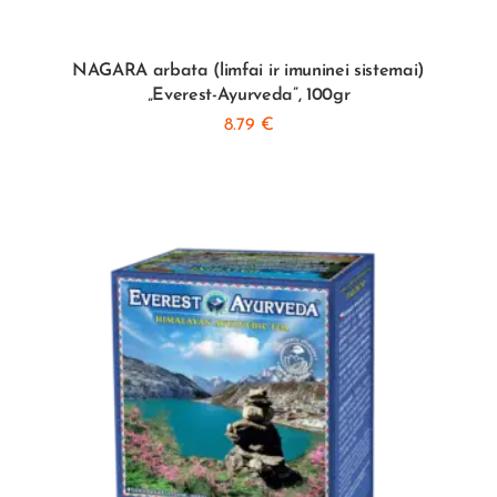
NAGARA arbata (limfai ir imuninei sistemai)
„Everest-Ayurveda”, 100gr
8.79
€