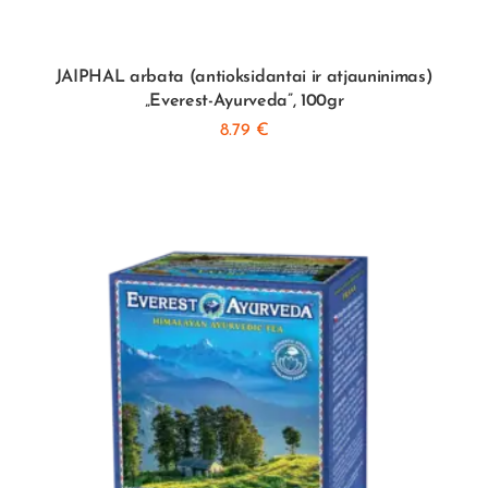
JAIPHAL arbata (antioksidantai ir atjauninimas)
„Everest-Ayurveda”, 100gr
8.79
€