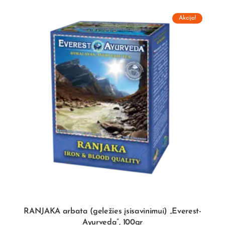
Akcija!
RANJAKA arbata (geležies įsisavinimui) „Everest-
Ayurveda”, 100gr