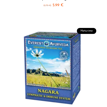
5.99
€
8.79
€
Neturime