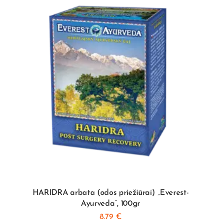
HARIDRA arbata (odos priežiūrai) „Everest-
Ayurveda”, 100gr
8.79
€