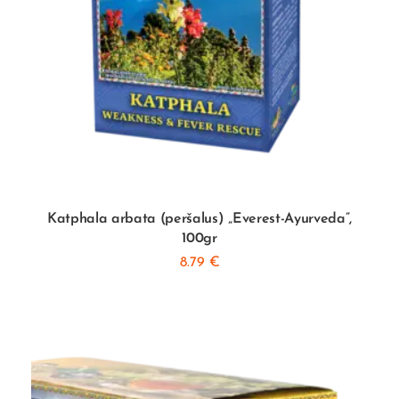
Katphala arbata (peršalus) „Everest-Ayurveda”,
100gr
8.79
€