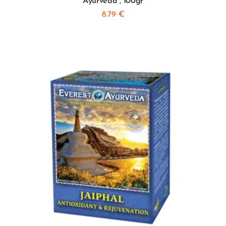
Ayurveda”, 100gr
8.79
€