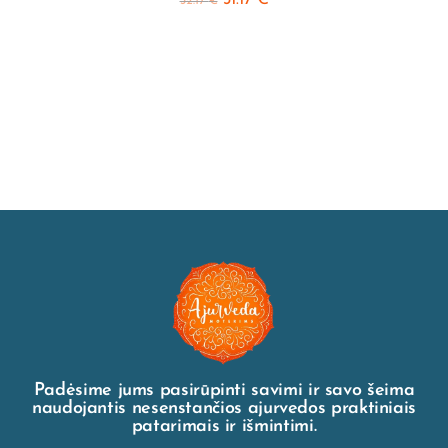
31.17
€
32.17
€
Padėsime jums pasirūpinti savimi ir savo šeima
naudojantis nesenstančios ajurvedos praktiniais
patarimais ir išmintimi.