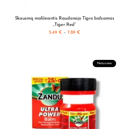
Skausmą malšinantis Raudonojo Tigro balzamas
„Tiger Red”
5.49
€
–
7.89
€
Neturime