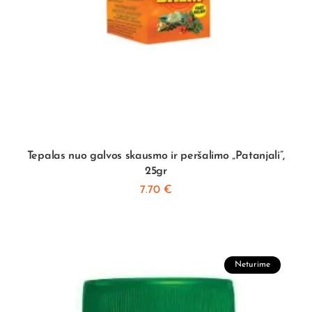
Tepalas nuo galvos skausmo ir peršalimo „Patanjali”,
25gr
7.70
€
Neturime