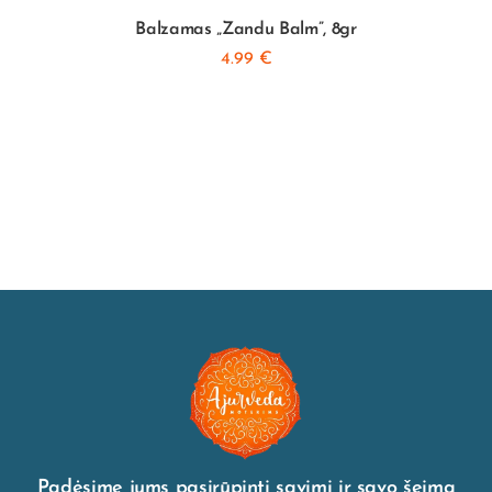
Balzamas „Zandu Balm”, 8gr
4.99
€
Padėsime jums pasirūpinti savimi ir savo šeima