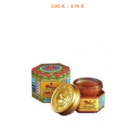
5.00
€
–
8.79
€