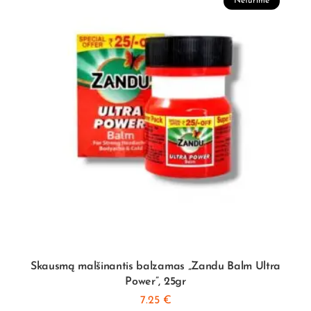
Neturime
Skausmą malšinantis balzamas „Zandu Balm Ultra
Power”, 25gr
7.25
€