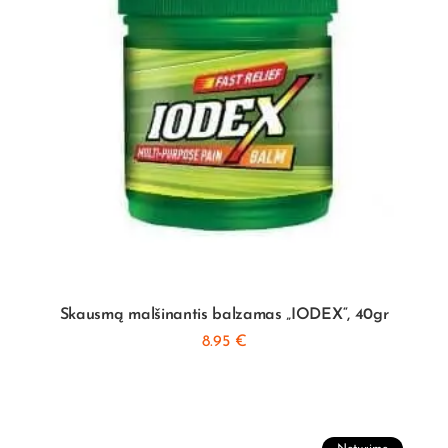
Skausmą malšinantis balzamas „IODEX“, 40gr
8.95
€