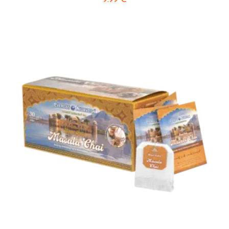
9.99
€