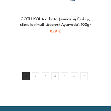
GOTU KOLA arbata (smegenų funkcijų
stimuliavimui) „Everest-Ayurveda”, 100gr
8.79
€
1
2
3
4
5
6