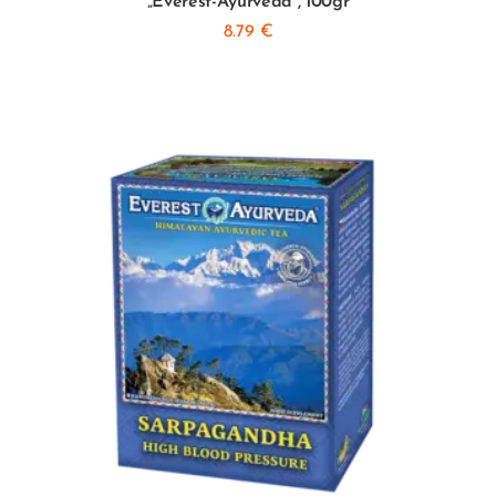
„Everest-Ayurveda”, 100gr
8.79
€