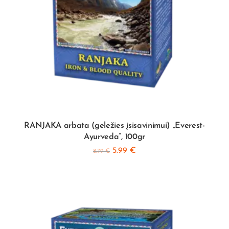
RANJAKA arbata (geležies įsisavinimui) „Everest-
Ayurveda”, 100gr
5.99
€
8.79
€