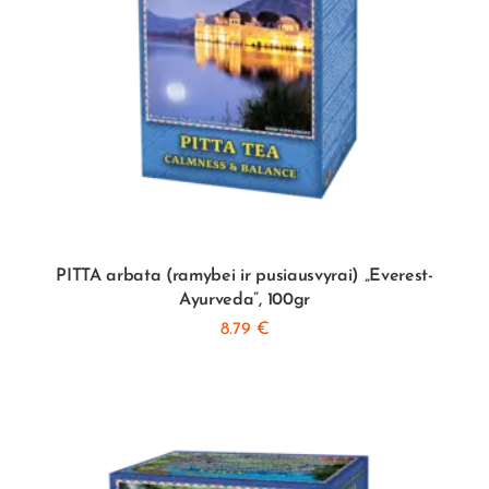
PITTA arbata (ramybei ir pusiausvyrai) „Everest-
Ayurveda”, 100gr
8.79
€