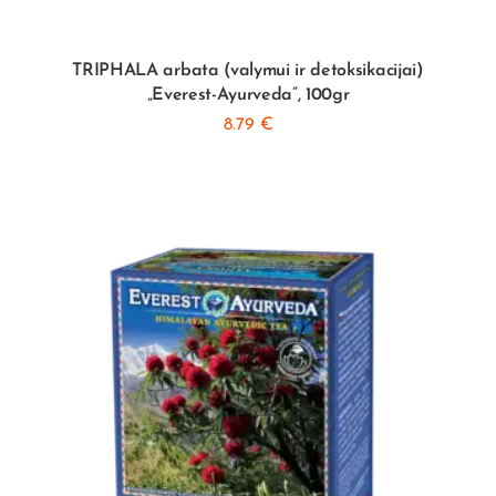
TRIPHALA arbata (valymui ir detoksikacijai)
„Everest-Ayurveda”, 100gr
8.79
€