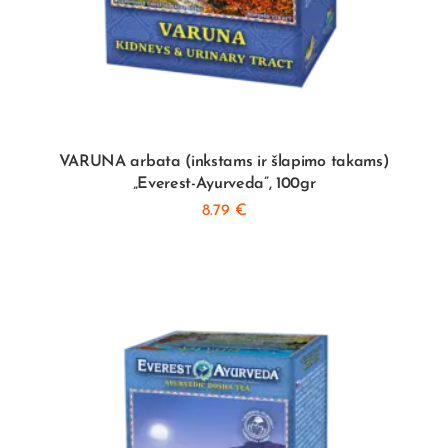
VARUNA arbata (inkstams ir šlapimo takams)
„Everest-Ayurveda”, 100gr
8.79
€