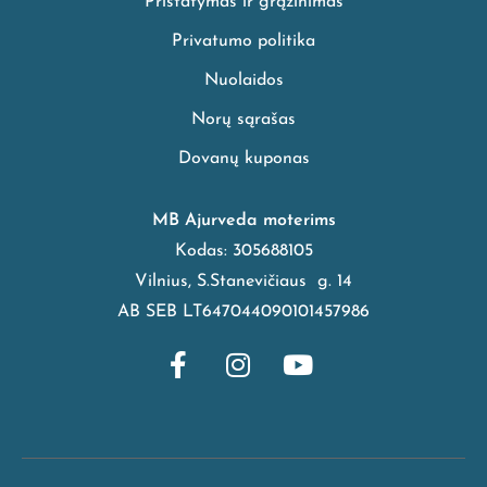
Pristatymas ir grąžinimas
Privatumo politika
Nuolaidos
Norų sąrašas
Dovanų kuponas
MB Ajurveda moterims
Kodas: 305688105
Vilnius, S.Stanevičiaus g. 14
AB SEB LT647044090101457986