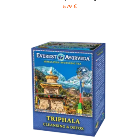
8.79
€