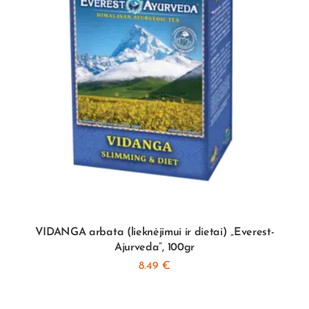
VIDANGA arbata (lieknėjimui ir dietai) „Everest-
Ajurveda”, 100gr
8.49
€