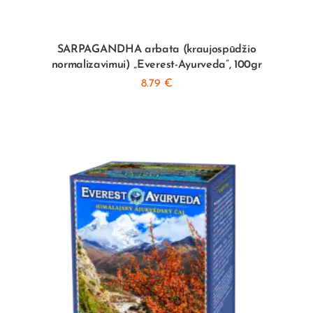
SARPAGANDHA arbata (kraujospūdžio
normalizavimui) „Everest-Ayurveda”, 100gr
8.79
€