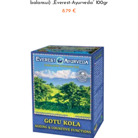
balansui) „Everest-Ayurveda” 100gr
8.79
€