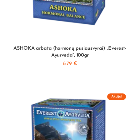
ASHOKA arbata (hormonų pusiausvyrai) „Everest-
Ayurveda”, 100gr
8.79
€
Akcija!