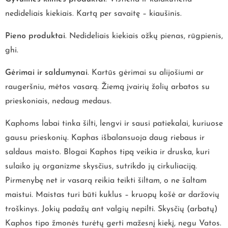
nedideliais kiekiais. Kartą per savaitę – kiaušinis.
Pieno produktai
. Nedideliais kiekiais ožkų pienas, rūgpienis,
ghi.
Gėrimai ir saldumynai
. Kartūs gėrimai su alijošiumi ar
raugeršniu, mėtos vasarą. Žiemą įvairių žolių arbatos su
prieskoniais, nedaug medaus.
Kaphoms labai tinka šilti, lengvi ir sausi patiekalai, kuriuose
gausu prieskonių. Kaphas išbalansuoja daug riebaus ir
saldaus maisto. Blogai Kaphos tipą veikia ir druska, kuri
sulaiko jų organizme skysčius, sutrikdo jų cirkuliaciją.
Pirmenybę net ir vasarą reikia teikti šiltam, o ne šaltam
maistui. Maistas turi būti kuklus – kruopų košė ar daržovių
troškinys. Jokių padažų ant valgių nepilti. Skysčių (arbatų)
Kaphos tipo žmonės turėtų gerti mažesnį kiekį, negu Vatos.