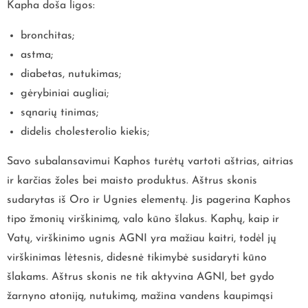
Kapha doša ligos:
bronchitas;
astma;
diabetas, nutukimas;
gėrybiniai augliai;
sąnarių tinimas;
didelis cholesterolio kiekis;
Savo subalansavimui Kaphos turėtų vartoti aštrias, aitrias
ir karčias žoles bei maisto produktus. Aštrus skonis
sudarytas iš Oro ir Ugnies elementų. Jis pagerina Kaphos
tipo žmonių virškinimą, valo kūno šlakus. Kaphų, kaip ir
Vatų, virškinimo ugnis AGNI yra mažiau kaitri, todėl jų
virškinimas lėtesnis, didesnė tikimybė susidaryti kūno
šlakams. Aštrus skonis ne tik aktyvina AGNI, bet gydo
žarnyno atoniją, nutukimą, mažina vandens kaupimąsi