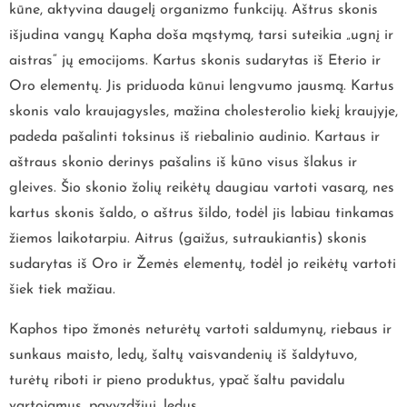
kūne, aktyvina daugelį organizmo funkcijų. Aštrus skonis
išjudina vangų Kapha doša mąstymą, tarsi suteikia „ugnį ir
aistras“ jų emocijoms. Kartus skonis sudarytas iš Eterio ir
Oro elementų. Jis priduoda kūnui lengvumo jausmą. Kartus
skonis valo kraujagysles, mažina cholesterolio kiekį kraujyje,
padeda pašalinti toksinus iš riebalinio audinio. Kartaus ir
aštraus skonio derinys pašalins iš kūno visus šlakus ir
gleives. Šio skonio žolių reikėtų daugiau vartoti vasarą, nes
kartus skonis šaldo, o aštrus šildo, todėl jis labiau tinkamas
žiemos laikotarpiu. Aitrus (gaižus, sutraukiantis) skonis
sudarytas iš Oro ir Žemės elementų, todėl jo reikėtų vartoti
šiek tiek mažiau.
Kaphos tipo žmonės neturėtų vartoti saldumynų, riebaus ir
sunkaus maisto, ledų, šaltų vaisvandenių iš šaldytuvo,
turėtų riboti ir pieno produktus, ypač šaltu pavidalu
vartojamus, pavyzdžiui, ledus.