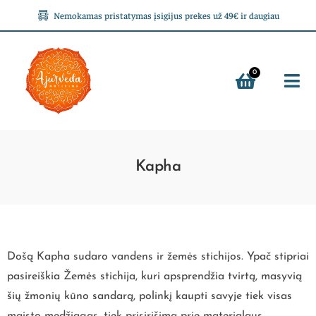
Nemokamas pristatymas įsigijus prekes už 49€ ir daugiau
0
Kapha
Došą Kapha sudaro vandens ir žemės stichijos. Ypač stipriai
pasireiškia Žemės stichija, kuri apsprendžia tvirtą, masyvią
šių žmonių kūno sandarą, polinkį kaupti savyje tiek visas
maisto medžiagas, tiek prisirišimą prie materialaus