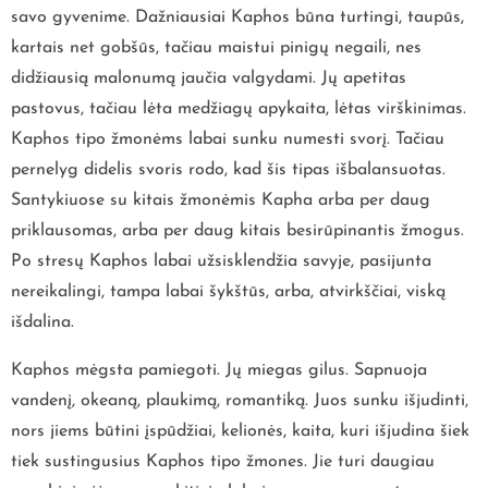
savo gyvenime. Dažniausiai Kaphos būna turtingi, taupūs,
kartais net gobšūs, tačiau maistui pinigų negaili, nes
didžiausią malonumą jaučia valgydami. Jų apetitas
pastovus, tačiau lėta medžiagų apykaita, lėtas virškinimas.
Kaphos tipo žmonėms labai sunku numesti svorį. Tačiau
pernelyg didelis svoris rodo, kad šis tipas išbalansuotas.
Santykiuose su kitais žmonėmis Kapha arba per daug
priklausomas, arba per daug kitais besirūpinantis žmogus.
Po stresų Kaphos labai užsisklendžia savyje, pasijunta
nereikalingi, tampa labai šykštūs, arba, atvirkščiai, viską
išdalina.
Kaphos mėgsta pamiegoti. Jų miegas gilus. Sapnuoja
vandenį, okeaną, plaukimą, romantiką. Juos sunku išjudinti,
nors jiems būtini įspūdžiai, kelionės, kaita, kuri išjudina šiek
tiek sustingusius Kaphos tipo žmones. Jie turi daugiau