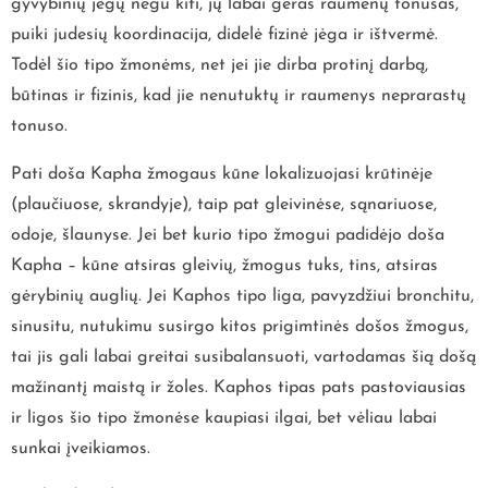
gyvybinių jėgų negu kiti, jų labai geras raumenų tonusas,
puiki judesių koordinacija, didelė fizinė jėga ir ištvermė.
Todėl šio tipo žmonėms, net jei jie dirba protinį darbą,
būtinas ir fizinis, kad jie nenutuktų ir raumenys neprarastų
tonuso.
Pati doša Kapha žmogaus kūne lokalizuojasi krūtinėje
(plaučiuose, skrandyje), taip pat gleivinėse, sąnariuose,
odoje, šlaunyse. Jei bet kurio tipo žmogui padidėjo doša
Kapha – kūne atsiras gleivių, žmogus tuks, tins, atsiras
gėrybinių auglių. Jei Kaphos tipo liga, pavyzdžiui bronchitu,
sinusitu, nutukimu susirgo kitos prigimtinės došos žmogus,
tai jis gali labai greitai susibalansuoti, vartodamas šią došą
mažinantį maistą ir žoles. Kaphos tipas pats pastoviausias
ir ligos šio tipo žmonėse kaupiasi ilgai, bet vėliau labai
sunkai įveikiamos.