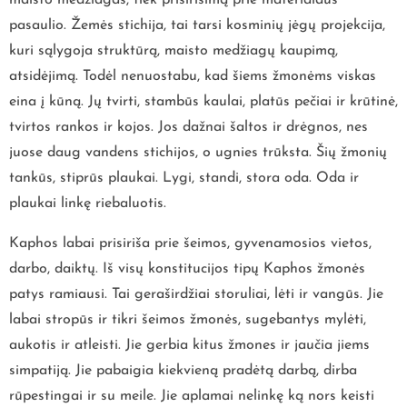
pasaulio. Žemės stichija, tai tarsi kosminių jėgų projekcija,
kuri sąlygoja struktūrą, maisto medžiagų kaupimą,
atsidėjimą. Todėl nenuostabu, kad šiems žmonėms viskas
eina į kūną. Jų tvirti, stambūs kaulai, platūs pečiai ir krūtinė,
tvirtos rankos ir kojos. Jos dažnai šaltos ir drėgnos, nes
juose daug vandens stichijos, o ugnies trūksta. Šių žmonių
tankūs, stiprūs plaukai. Lygi, standi, stora oda. Oda ir
plaukai linkę riebaluotis.
Kaphos labai prisiriša prie šeimos, gyvenamosios vietos,
darbo, daiktų. Iš visų konstitucijos tipų Kaphos žmonės
patys ramiausi. Tai geraširdžiai storuliai, lėti ir vangūs. Jie
labai stropūs ir tikri šeimos žmonės, sugebantys mylėti,
aukotis ir atleisti. Jie gerbia kitus žmones ir jaučia jiems
simpatiją. Jie pabaigia kiekvieną pradėtą darbą, dirba
rūpestingai ir su meile. Jie aplamai nelinkę ką nors keisti