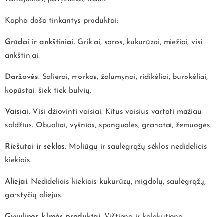
Kapha doša tinkantys produktai:
Grūdai ir ankštiniai
. Grikiai, soros, kukurūzai, miežiai, visi
ankštiniai.
Daržovės
. Salierai, morkos, žalumynai, ridikėliai, burokėliai,
kopūstai, šiek tiek bulvių.
Vaisiai
. Visi džiovinti vaisiai. Kitus vaisius vartoti mažiau
saldžius. Obuoliai, vyšnios, spanguolės, granatai, žemuogės.
Riešutai ir sėklos
. Moliūgų ir saulėgrąžų sėklos nedideliais
kiekiais.
Aliejai
. Nedideliais kiekiais kukurūzų, migdolų, saulėgrąžų,
garstyčių aliejus.
Gyvulinės kilmės produktai
. Vištiena ir kalakutiena